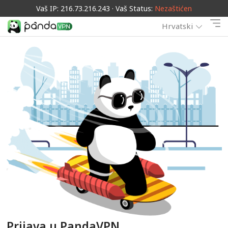
Vaš IP: 216.73.216.243 · Vaš Status:
Nezaštićen
Hrvatski
Prijava u PandaVPN