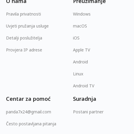
O nama
Preuzimanje
Pravila privatnosti
Windows
Uvjeti pružanja usluge
macOS
Detalji poslužitelja
iOS
Provjera IP adrese
Apple TV
Android
Linux
Android TV
Centar za pomoć
Suradnja
panda7x24@gmail.com
Postani partner
Često postavljana pitanja