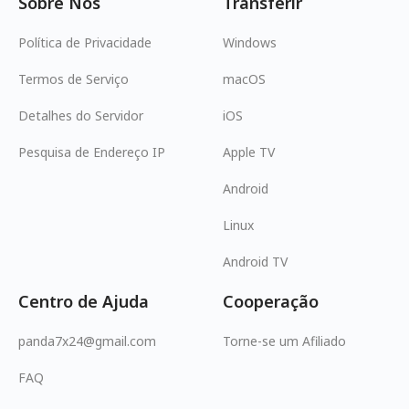
Sobre Nós
Transferir
Política de Privacidade
Windows
Termos de Serviço
macOS
Detalhes do Servidor
iOS
Pesquisa de Endereço IP
Apple TV
Android
Linux
Android TV
Centro de Ajuda
Cooperação
panda7x24@gmail.com
Torne-se um Afiliado
FAQ