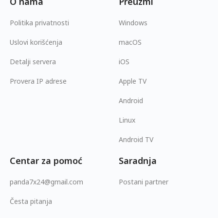
O nama
Preuzmi
Politika privatnosti
Windows
Uslovi korišćenja
macOS
Detalji servera
iOS
Provera IP adrese
Apple TV
Android
Linux
Android TV
Centar za pomoć
Saradnja
panda7x24@gmail.com
Postani partner
Česta pitanja