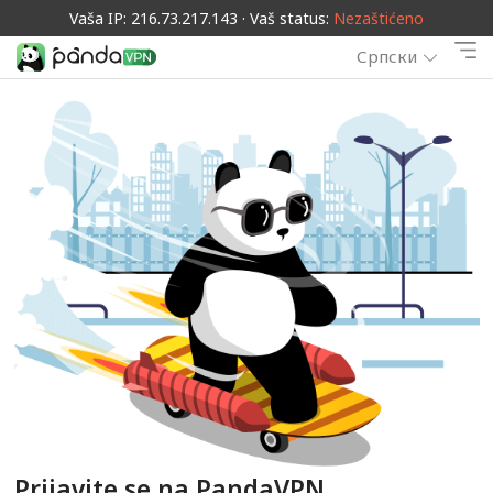
Vaša IP: 216.73.217.143 · Vaš status:
Nezaštićeno
Српски
Prijavite se na PandaVPN