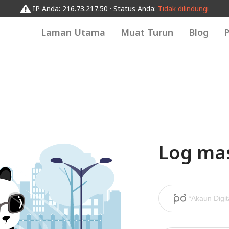
IP Anda: 216.73.217.50 · Status Anda:
Tidak dilindungi
Laman Utama
Muat Turun
Blog
P
Log ma