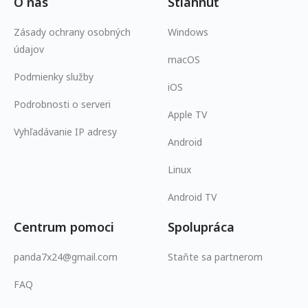
O nás
Stiahnuť
Zásady ochrany osobných
Windows
údajov
macOS
Podmienky služby
iOS
Podrobnosti o serveri
Apple TV
Vyhľadávanie IP adresy
Android
Linux
Android TV
Centrum pomoci
Spolupráca
panda7x24@gmail.com
Staňte sa partnerom
FAQ