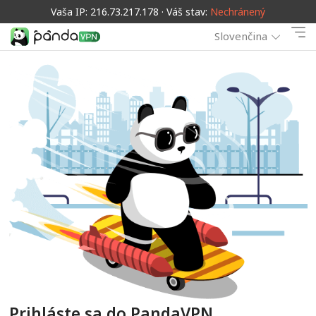
Vaša IP: 216.73.217.178 · Váš stav:
Nechránený
Slovenčina
Prihláste sa do PandaVPN