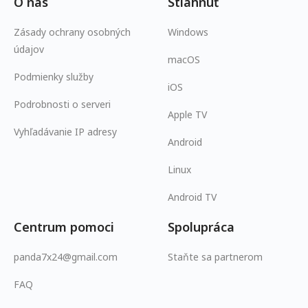
O nás
Stiahnuť
Zásady ochrany osobných
Windows
údajov
macOS
Podmienky služby
iOS
Podrobnosti o serveri
Apple TV
Vyhľadávanie IP adresy
Android
Linux
Android TV
Centrum pomoci
Spolupráca
panda7x24@gmail.com
Staňte sa partnerom
FAQ