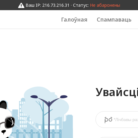
Ваш IP: 216.73.216.31 · Статус:
Не абаронены
Галоўная
Спампаваць
Увайсц