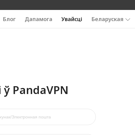
Блог
Дапамога
Увайсці
Беларуская
і ў PandaVPN