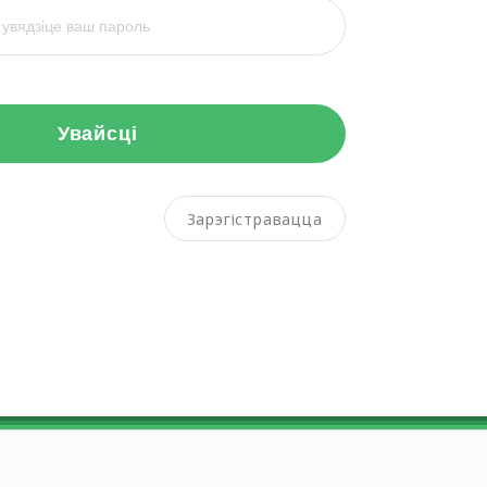
Увайсці
Зарэгістравацца