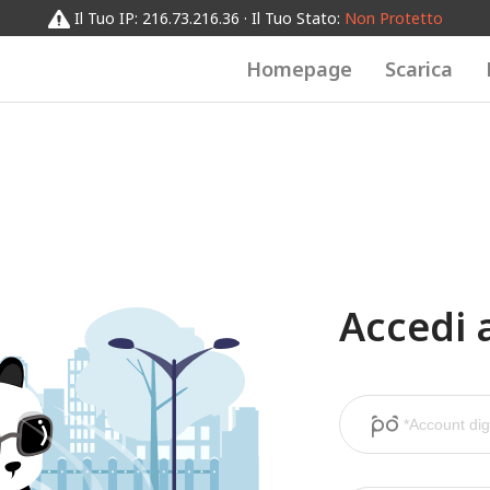
Il Tuo IP: 216.73.216.36 · Il Tuo Stato:
Non Protetto
Homepage
Scarica
Accedi