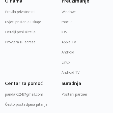
O nama
Preuzimanje
Pravila privatnosti
Windows
Uvjeti pružanja usluge
macOS
Detalji poslužitelja
iOS
Provjera IP adrese
Apple TV
Android
Linux
Android TV
Centar za pomoć
Suradnja
panda7x24@gmail.com
Postani partner
Često postavljana pitanja