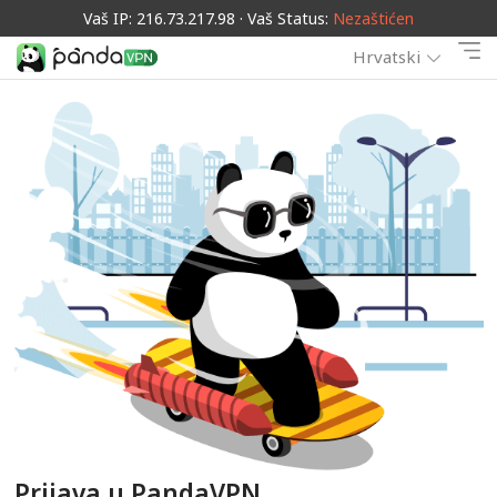
Vaš IP: 216.73.217.98 · Vaš Status:
Nezaštićen
Hrvatski
Prijava u PandaVPN