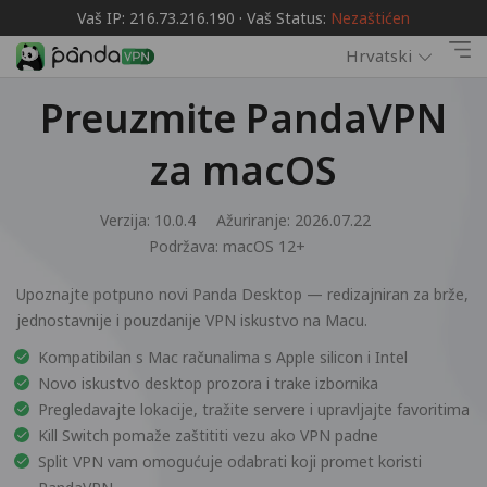
Vaš IP: 216.73.216.190 · Vaš Status:
Nezaštićen
Hrvatski
Preuzmite PandaVPN
za macOS
Verzija: 10.0.4
Ažuriranje: 2026.07.22
Podržava:
macOS 12+
Upoznajte potpuno novi Panda Desktop — redizajniran za brže,
jednostavnije i pouzdanije VPN iskustvo na Macu.
Kompatibilan s Mac računalima s Apple silicon i Intel
Novo iskustvo desktop prozora i trake izbornika
Pregledavajte lokacije, tražite servere i upravljajte favoritima
Kill Switch pomaže zaštititi vezu ako VPN padne
Split VPN vam omogućuje odabrati koji promet koristi