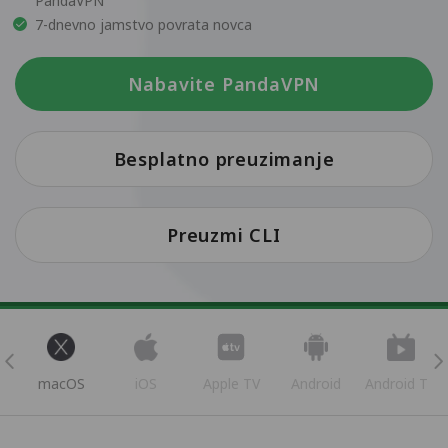
PandaVPN
7-dnevno jamstvo povrata novca
Nabavite PandaVPN
Besplatno preuzimanje
Preuzmi CLI
s
macOS
iOS
Apple TV
Android
Android TV