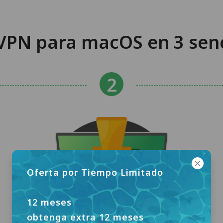
PN para macOS en 3 senc
Oferta por Tiempo Limitado
12 meses
obtenga extra 12 meses