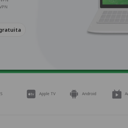
aVPN
gratuita
OS
Apple TV
Android
A