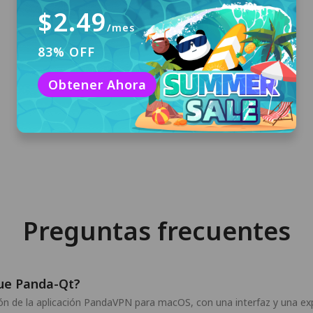
$2.49
/mes
83% OFF
Descargar e instalar
Haz clic en "Descarga gratuita" para
Obtener Ahora
descargar PandaVPN para macOS e instálalo
en tu computadora.
Preguntas frecuentes
que Panda-Qt?
n de la aplicación PandaVPN para macOS, con una interfaz y una exp