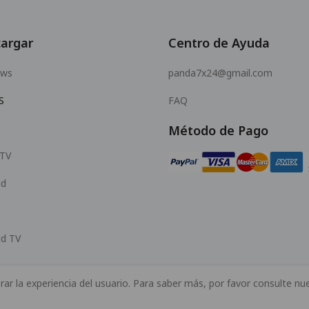
argar
Centro de Ayuda
ows
panda7x24@gmail.com
S
FAQ
Método de Pago
 TV
id
id TV
rar la experiencia del usuario. Para saber más, por favor consulte nu
© 2026 MOPUBI LIMITED. All rights reserved.