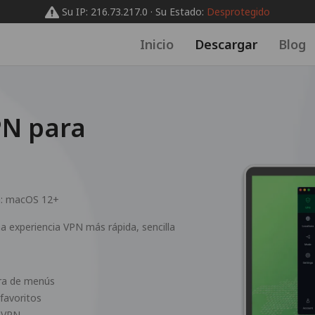
Su IP: 216.73.217.0 · Su Estado:
Desprotegido
Inicio
Descargar
Blog
N para
a:
macOS 12+
 experiencia VPN más rápida, sencilla
rra de menús
 favoritos
l VPN