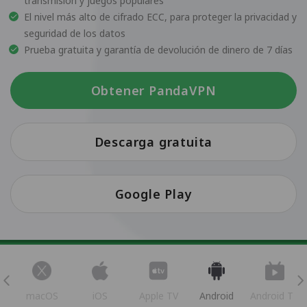
transmisión y juegos populares
El nivel más alto de cifrado ECC, para proteger la privacidad y
seguridad de los datos
Prueba gratuita y garantía de devolución de dinero de 7 días
Obtener PandaVPN
Descarga gratuita
Google Play
s
macOS
iOS
Apple TV
Android
Android TV