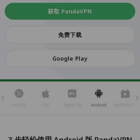
获取 PandaVPN
免费下载
Google Play
s
macOS
iOS
Apple TV
Android
Android TV
3 步轻松使用 Android 版 PandaVPN