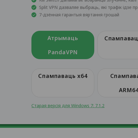
Split VPN дазваляе выбраць, які трафік ідзе 
7-дзённая гарантыя вяртання грошай
Атрымаць
Спампавац
PandaVPN
Спампаваць x64
Спампав
ARM6
Старая версія для Windows 7: 7.1.2