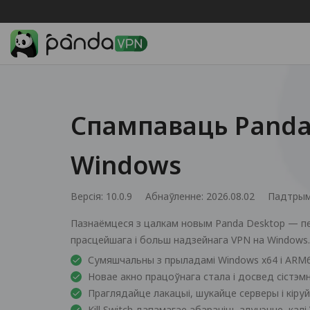
Спампаваць Pand
Windows
Версія: 10.0.9
Абнаўленне: 2026.08.02
Падтрым
Пазнаёмцеся з цалкам новым Panda Desktop — п
прасцейшага і больш надзейнага VPN на Windows.
Сумяшчальны з прыладамі Windows x64 і ARM
Новае акно працоўнага стала і досвед сістэм
Праглядайце лакацыі, шукайце серверы і кіру
Kill Switch дапамагае абараніць злучэнне, ка