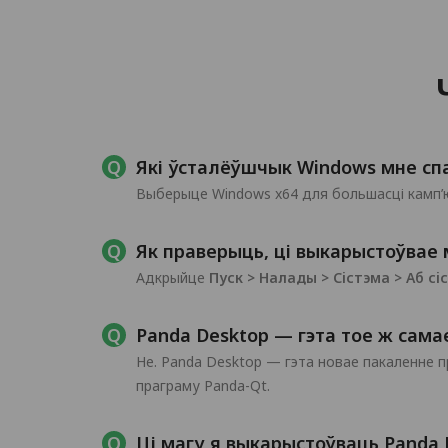
Які ўсталёўшчык Windows мне сп
Выберыце Windows x64 для большасці камп’
Як праверыць, ці выкарыстоўвае 
Адкрыйце
Пуск > Налады > Сістэма > Аб сі
Panda Desktop — гэта тое ж самае
Не. Panda Desktop — гэта новае пакаленне 
праграму Panda-Qt.
Ці магу я выкарыстоўваць Panda D