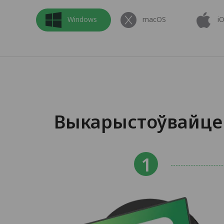
Windows
macOS
i
Выкарыстоўвайце 