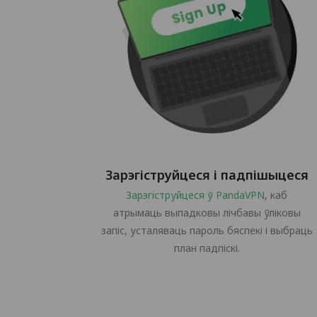
Зарэгіструйцеся і падпішыцеся
Зарэгіструйцеся ў PandaVPN
, каб
атрымаць выпадковы лічбавы ўліковы
запіс, усталяваць пароль бяспекі і выбраць
план падпіскі.