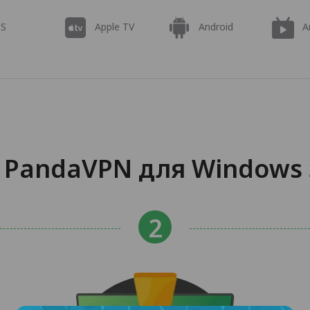
OS
Apple TV
Android
A
PandaVPN для Windows з