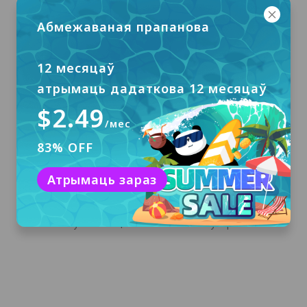
Абмежаваная прапанова
12 месяцаў
атрымаць дадаткова 12 месяцаў
$2.49
/мес
83% OFF
Спампаваць і ўсталяваць
Атрымаць зараз
Націсніце «Бясплатная спампоўка», каб
спампаваць PandaVPN для Windows і
ўсталяваць яго на свой кампутар.