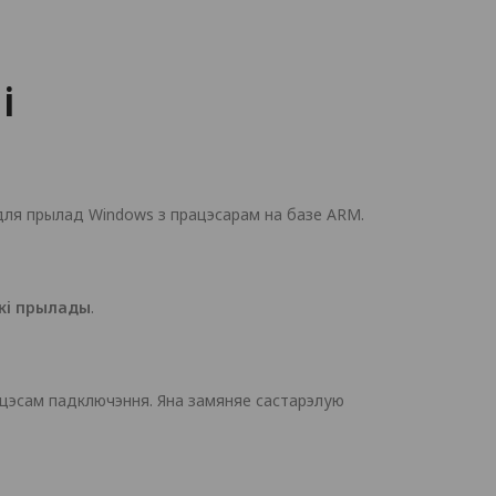
і
для прылад Windows з працэсарам на базе ARM.
кі прылады
.
ацэсам падключэння. Яна замяняе састарэлую