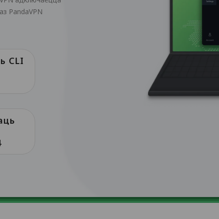
праз PandaVPN
ь CLI
аць
4