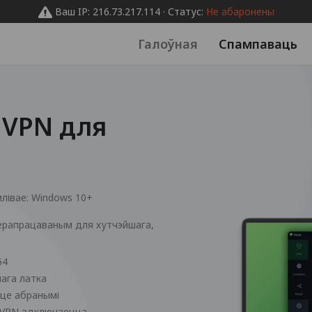
Ваш IP: 216.73.217.114 · Статус:
Не абаронены
Галоўная
Спампаваць
aVPN для
лівае:
Windows 10+
ерапрацаваным для хутчэйшага,
64
нага латка
йце абранымі
лі VPN адключаецца