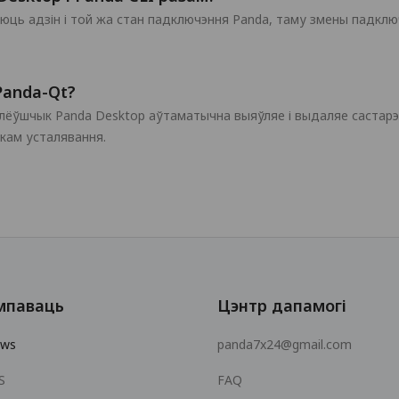
аюць адзін і той жа стан падключэння Panda, таму змены падкл
Panda-Qt?
лёўшчык Panda Desktop аўтаматычна выяўляе і выдаляе састар
ткам усталявання.
мпаваць
Цэнтр дапамогі
ows
panda7x24@gmail.com
S
FAQ