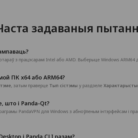
Часта задаваныя пытанн
ампаваць?
ютараў з працэсарамі Intel або AMD. Выберыце Windows ARM64 
мой ПК x64 або ARM64?
стэме
, затым праверце
Тып сістэмы
у раздзеле
Характарысты
, што і Panda-Qt?
праграмы PandaVPN для Windows з абноўленым інтэрфейсам і пр
esktop і Panda CLI разам?