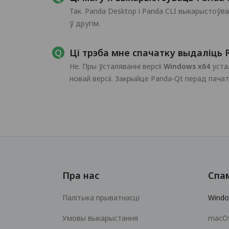
Так. Panda Desktop і Panda CLI выкарыстоўв
ў другім.
Ці трэба мне спачатку выдаліць 
Не. Пры ўсталяванні версіі
Windows x64
уста
новай версіі. Закрыйце Panda-Qt перад пача
Пра нас
Спа
Палітыка прыватнасці
Wind
Умовы выкарыстання
macO