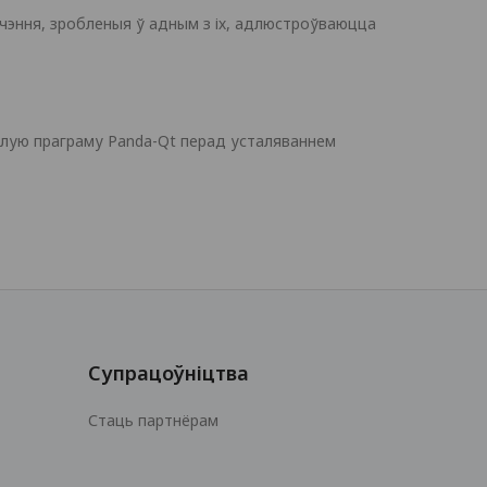
ючэння, зробленыя ў адным з іх, адлюстроўваюцца
элую праграму Panda-Qt перад усталяваннем
Супрацоўніцтва
Стаць партнёрам