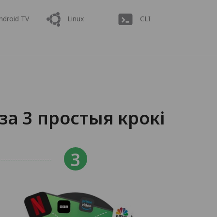
ndroid TV
Linux
CLI
а 3 простыя крокі