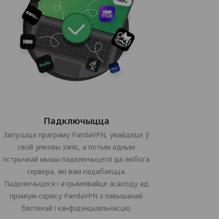
Падключыцца
Запусціце праграму PandaVPN, увайдзіце ў
свой уліковы запіс, а потым адным
пстрычкай мышы падключыцеся да любога
сервера, які вам падабаецца.
Падключыцеся і атрымлівайце асалоду ад
прэміум-сэрвісу PandaVPN з павышанай
бяспекай і канфідэнцыяльнасцю.