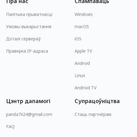
Пра нас
Спампаваць
Палітыка прыватнасці
Windows
Умовы выкарыстання
macOS
Дэталі сервераў
iOS
Праверка IP-адраса
Apple TV
Android
Linux
Android TV
Цэнтр дапамогі
Супрацоўніцтва
panda7x24@gmail.com
Стаць партнёрам
FAQ