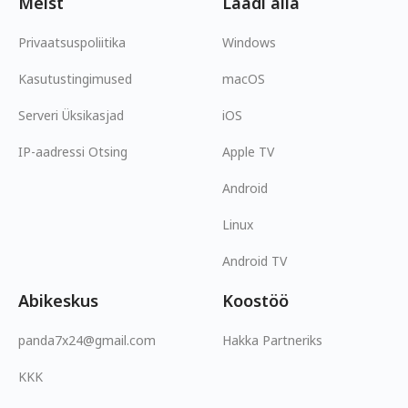
Meist
Laadi alla
Privaatsuspoliitika
Windows
Kasutustingimused
macOS
Serveri Üksikasjad
iOS
IP-aadressi Otsing
Apple TV
Android
Linux
Android TV
Abikeskus
Koostöö
panda7x24@gmail.com
Hakka Partneriks
KKK