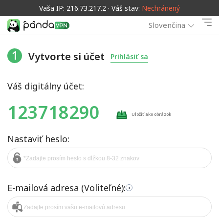
Vaša IP: 216.73.217.2 · Váš stav:
Nechránený
Slovenčina
1
Vytvorte si účet
Prihlásiť sa
Váš digitálny účet:
123718290
Uložiť ako obrázok
Nastaviť heslo:
E-mailová adresa (Voliteľné):
i