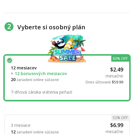
2
Vyberte si osobný plán
83% OFF
12 mesiacov
$2.49
+ 12 bonusových mesiacov
mesačne
20
zariadení online súčasne
Dnes účtované
$59.99
7-dňová záruka vrátenia peňazí
52% OFF
$6.99
3 mesiace
mesačne
12
zariadení online súčasne