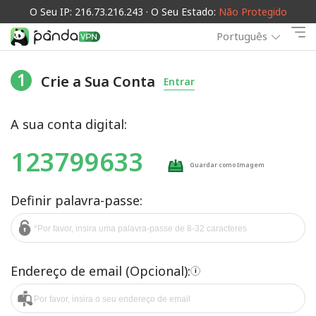
O Seu IP: 216.73.216.243 · O Seu Estado:
Não Protegido
Português
1
Crie a Sua Conta
Entrar
A sua conta digital:
123799633
Guardar como Imagem
Definir palavra-passe:
Endereço de email (Opcional):
i