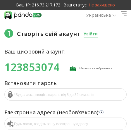
Ваш IP: 216.73.217.172 · Ваш статус:
Не захищено
Українська
1
Створіть свій акаунт
Увійти
Ваш цифровий акаунт:
123853074
Зберегти як зображення
Встановити пароль:
Електронна адреса (необов'язково):
i