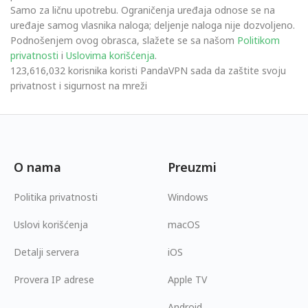
Samo za ličnu upotrebu. Ograničenja uređaja odnose se na
uređaje samog vlasnika naloga; deljenje naloga nije dozvoljeno.
Podnošenjem ovog obrasca, slažete se sa našom
Politikom
privatnosti
i
Uslovima korišćenja
.
123,616,032 korisnika koristi PandaVPN sada da zaštite svoju
privatnost i sigurnost na mreži
O nama
Preuzmi
Politika privatnosti
Windows
Uslovi korišćenja
macOS
Detalji servera
iOS
Provera IP adrese
Apple TV
Android