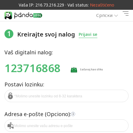
Vaša IP: 216.73.216.229 · Vaš status:
Nezaštićeno
Српски
1
Kreirajte svoj nalog
Prijavi se
Vaš digitalni nalog:
123716868
Sačuvaj kao sliku
Postavi lozinku:
Adresa e-pošte (Opciono):
i