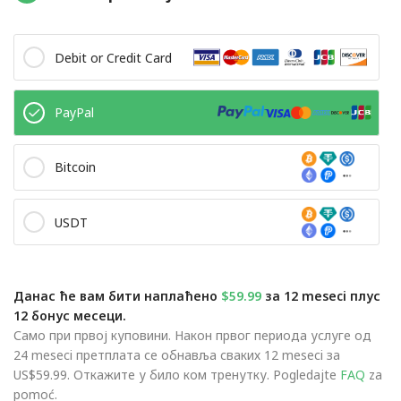
Debit or Credit Card
PayPal
Bitcoin
USDT
Данас ће вам бити наплаћено
$59.99
за 12 meseci плус
12 бонус месеци.
Само при првој куповини. Након првог периода услуге од
24 meseci претплата се обнавља сваких 12 meseci за
US$59.99. Откажите у било ком тренутку. Pogledajte
FAQ
za
pomoć.