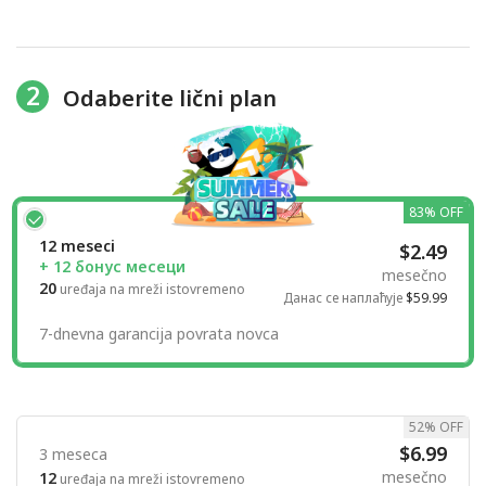
2
Odaberite lični plan
83% OFF
12 meseci
$2.49
+ 12 бонус месеци
mesečno
20
uređaja na mreži istovremeno
Данас се наплаћује
$59.99
7-dnevna garancija povrata novca
52% OFF
$6.99
3 meseca
mesečno
12
uređaja na mreži istovremeno