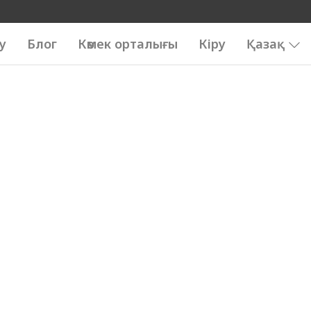
у
Блог
Көмек орталығы
Кіру
Қазақ