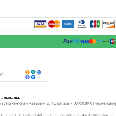
DT
9
алынады.
мерзімінен кейін жазылым әр 12 ай сайын US$59.99 бағамен жаңа
ың шектеуі тіркелгі иесінің жеке құрылғыларына қолданылады; ті