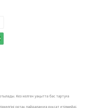
ртылады. Кез келген уақытта бас тартуға
ркелгіні ортақ пайдалануға рұқсат етілмейді.