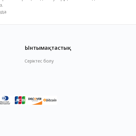
з.
уда
Ынтымақтастық
Серіктес болу