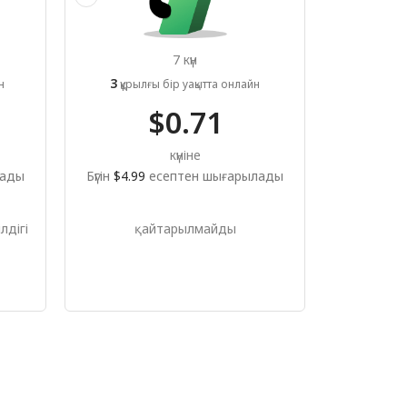
7 күн
3
н
құрылғы бір уақытта онлайн
$0.71
күніне
лады
Бүгін
$4.99
есептен шығарылады
лдігі
қайтарылмайды