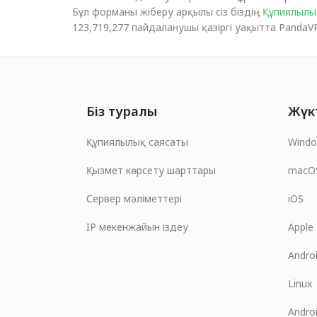
Бұл форманы жіберу арқылы сіз біздің
Құпиялылы
123,719,277 пайдаланушы қазіргі уақытта PandaVP
Біз туралы
Жүк
Құпиялылық саясаты
Wind
Қызмет көрсету шарттары
macO
Сервер мәліметтері
iOS
IP мекенжайын іздеу
Apple
Andro
Linux
Andro