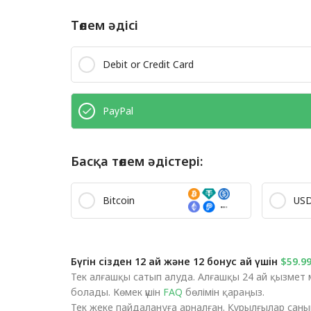
Төлем әдісі
Debit or Credit Card
PayPal
Басқа төлем әдістері:
Bitcoin
US
Бүгін сізден 12 ай және 12 бонус ай үшін
$59.9
Тек алғашқы сатып алуда. Алғашқы 24 ай қызмет 
болады. Көмек үшін
FAQ
бөлімін қараңыз.
Тек жеке пайдалануға арналған. Құрылғылар санын