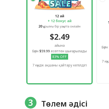
12 ай
+ 12 бонус ай
20
құрылғы бір уақытта онлайн
$2.49
айына
Бүгін
Бүгін
$59.99
есептен шығарылады
83% OFF
7 кү
7 күндік ақшаны қайтару кепілдігі
3
Төлем әдісі