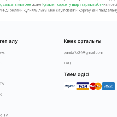
қ саясатымызбен
және
Қызмет көрсету шарттарымызбен
келісесі
N-ді онлайн құпиялылығы мен қауіпсіздігін қорғау үшін пайдалан
теп алу
Көмек орталығы
ows
panda7x24@gmail.com
S
FAQ
Төлем әдісі
 TV
id
id TV