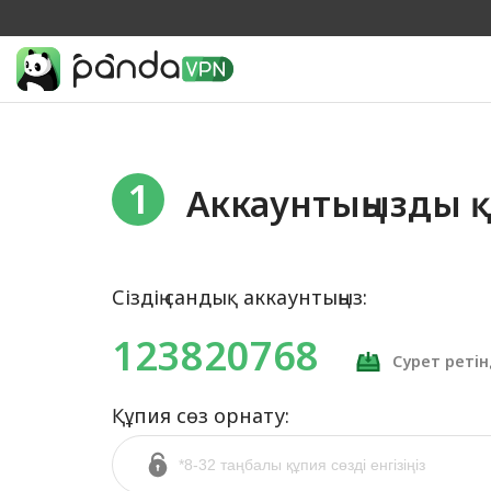
1
Аккаунтыңызды қ
Сіздің сандық аккаунтыңыз:
123820768
Сурет ретін
Құпия сөз орнату: