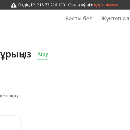
Сіздің IP: 216.73.216.193 · Сіздің күйіңіз:
Қорғалмаған
Басты бет
Жүктеп ал
ұрыңыз
Кіру
де сақтау