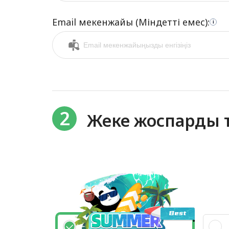
Email мекенжайы (Міндетті емес):
i
2
Жеке жоспарды т