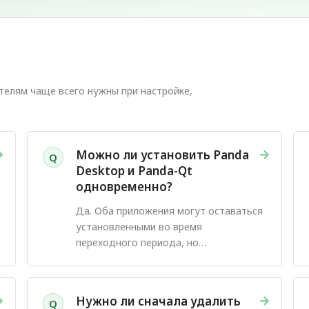
телям чаще всего нужны при настройке,
→
→
Можно ли установить Panda
Q
Desktop и Panda-Qt
одновременно?
Да. Оба приложения могут оставаться
установленными во время
переходного периода, но
одновременно должен быть
подключен только один клиент
PandaVPN.
→
→
Нужно ли сначала удалить
Q