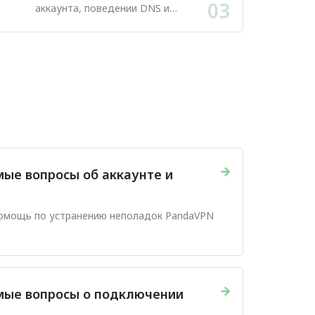
03
аккаунта, поведении DNS и
безопасном использовании
приложения.
→
мые вопросы об аккаунте и
помощь по устранению неполадок PandaVPN
→
мые вопросы о подключении