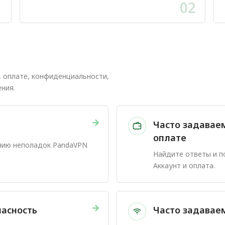
1
02
, оплате, конфиденциальности,
ния.
→
Часто задавае
оплате
нию неполадок PandaVPN
Найдите ответы и 
Аккаунт и оплата.
→
пасность
Часто задавае