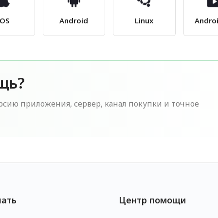
iOS
Android
Linux
Andro
щь?
рсию приложения, сервер, канал покупки и точное
чать
Центр помощи