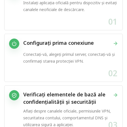
Instalați aplicația oficială pentru dispozitiv și evitați
canalele neoficiale de descărcare.
01
Configurați prima conexiune
→
Conectați-vă, alegeți primul server, conectați-vă și
confirmați starea protecției VPN.
02
Verificați elementele de bază ale
→
confidențialității și securității
Aflați despre canalele oficiale, permisiunile VPN,
securitatea contului, comportamentul DNS și
03
utilizarea sigură a aplicației.