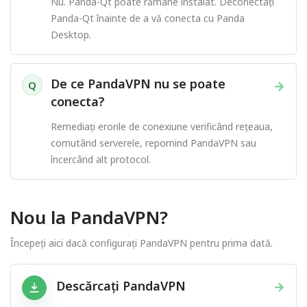
Nu. Panda-Qt poate rămâne instalat. Deconectați
Panda-Qt înainte de a vă conecta cu Panda
Desktop.
De ce PandaVPN nu se poate
→
Q
conecta?
Remediați erorile de conexiune verificând rețeaua,
comutând serverele, repornind PandaVPN sau
încercând alt protocol.
Nou la PandaVPN?
Începeți aici dacă configurați PandaVPN pentru prima dată.
Descărcați PandaVPN
→