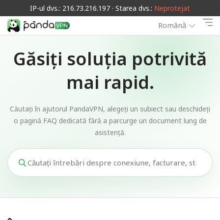
IP-ul dvs.: 216.73.216.197 · Starea dvs.:
Neprotejat
Română
Găsiți soluția potrivită
mai rapid.
Căutați în ajutorul PandaVPN, alegeți un subiect sau deschideți
o pagină FAQ dedicată fără a parcurge un document lung de
asistență.