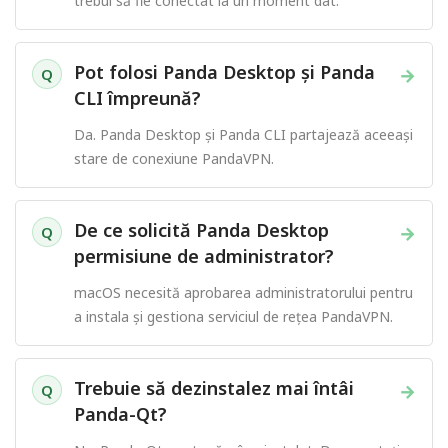
trebui să fie conectat la un moment dat.
Pot folosi Panda Desktop și Panda
→
Q
CLI împreună?
Da. Panda Desktop și Panda CLI partajează aceeași
stare de conexiune PandaVPN.
De ce solicită Panda Desktop
→
Q
permisiune de administrator?
macOS necesită aprobarea administratorului pentru
a instala și gestiona serviciul de rețea PandaVPN.
Trebuie să dezinstalez mai întâi
→
Q
Panda-Qt?