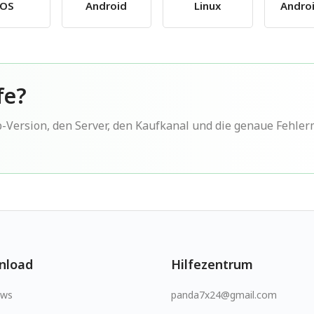
iOS
Android
Linux
Andro
fe?
p-Version, den Server, den Kaufkanal und die genaue Fehle
nload
Hilfezentrum
ows
panda7x24@gmail.com