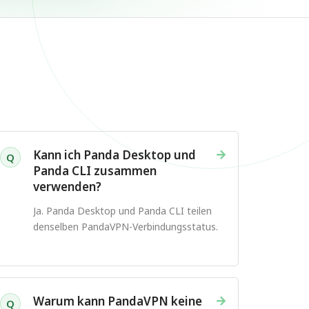
→
Kann ich Panda Desktop und
Q
Panda CLI zusammen
verwenden?
Ja. Panda Desktop und Panda CLI teilen
denselben PandaVPN-Verbindungsstatus.
→
Warum kann PandaVPN keine
Q