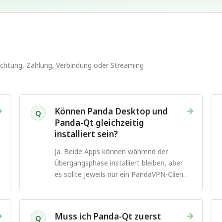
nrichtung, Zahlung, Verbindung oder Streaming
→
→
Können Panda Desktop und
Q
Panda-Qt gleichzeitig
installiert sein?
Ja. Beide Apps können während der
Übergangsphase installiert bleiben, aber
es sollte jeweils nur ein PandaVPN-Client
verbunden sein.
→
→
Muss ich Panda-Qt zuerst
Q