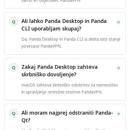
samo en odjemalec PandaVPN.
Ali lahko Panda Desktop in Panda
→
Q
CLI uporabljam skupaj?
Da. Panda Desktop in Panda CLI si delita isto stanje
povezave PandaVPN.
Zakaj Panda Desktop zahteva
→
Q
skrbniško dovoljenje?
macOS zahteva skrbniško odobritev za namestitev
in upravljanje omrežne storitve PandaVPN.
Ali moram najprej odstraniti Panda-
→
Q
Qt?