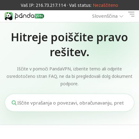
Vaš IP: 216.73.217.114 · Vaš status:
Nezaščiteno
Slovenščina
Hitreje poiščite pravo
rešitev.
Iščite v pomoči PandaVPN, izberite temo ali odprite
osredotočeno stran FAQ, ne da bi pregledovali dolg dokument
podpore.