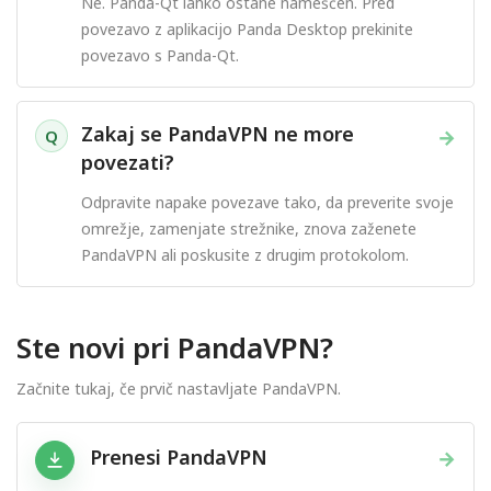
Ne. Panda-Qt lahko ostane nameščen. Pred
povezavo z aplikacijo Panda Desktop prekinite
povezavo s Panda-Qt.
Zakaj se PandaVPN ne more
→
Q
povezati?
Odpravite napake povezave tako, da preverite svoje
omrežje, zamenjate strežnike, znova zaženete
PandaVPN ali poskusite z drugim protokolom.
Ste novi pri PandaVPN?
Začnite tukaj, če prvič nastavljate PandaVPN.
Prenesi PandaVPN
→