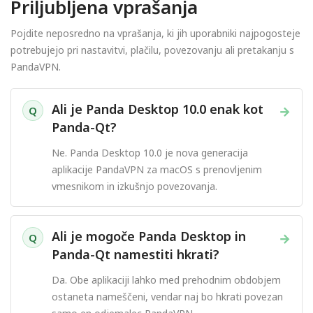
Priljubljena vprašanja
Pojdite neposredno na vprašanja, ki jih uporabniki najpogosteje
potrebujejo pri nastavitvi, plačilu, povezovanju ali pretakanju s
PandaVPN.
Ali je Panda Desktop 10.0 enak kot
→
Q
Panda-Qt?
Ne. Panda Desktop 10.0 je nova generacija
aplikacije PandaVPN za macOS s prenovljenim
vmesnikom in izkušnjo povezovanja.
Ali je mogoče Panda Desktop in
→
Q
Panda-Qt namestiti hkrati?
Da. Obe aplikaciji lahko med prehodnim obdobjem
ostaneta nameščeni, vendar naj bo hkrati povezan