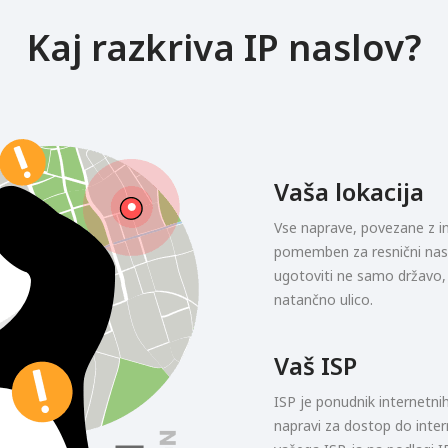
Kaj razkriva IP naslov?
Vaša lokacija
Vse naprave, povezane z in
pomemben za resnični nasl
ugotoviti ne samo državo,
natančno ulico.
Vaš ISP
ISP je ponudnik internetnih s
napravi za dostop do inter