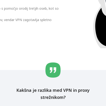
 s pomočjo orodij tretjih oseb, kot so
ov, vendar VPN zagotavlja spletno
Kakšna je razlika med VPN in proxy
strežnikom?