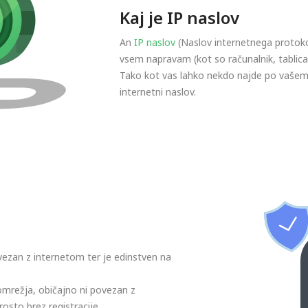
Kaj je IP naslov
An
IP naslov
(Naslov internetnega protokol
vsem napravam (kot so računalnik, tablica 
Tako kot vas lahko nekdo najde po vašem n
internetni naslov.
povezan z internetom ter je edinstven na
omrežja, običajno ni povezan z
osto brez registracije.