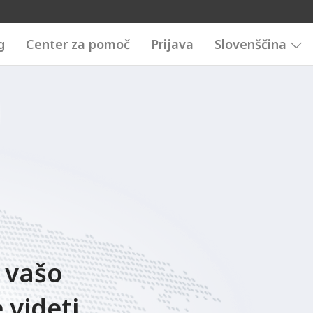
g
Center za pomoč
Prijava
Slovenščina
n vašo
 videti