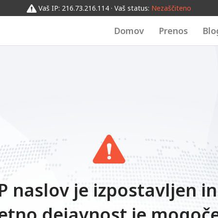
Vaš IP: 216.73.216.114 · Vaš status:
Nezaščiteno
Domov
Prenos
Blo
P naslov je izpostavljen i
etno dejavnost je mogoče