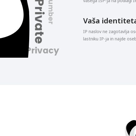
vašega ISP-ja na podlagi I
Vaša identitet
IP naslov ne zagotavlja os
lastniku IP-ja in najde os