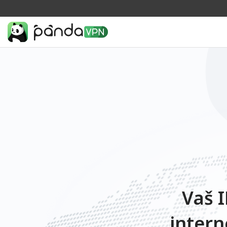
Vaš I
intern