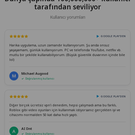
tarafından seviliyor
Kullanıcı yorumları
GOOGLE PLAY'DEN
Harika uygulama, uzun zamandır kullanıyorum. Şu anda onsuz
yaşayamam, günlük kullanıyorum. PC ve telefonda YouTube, netflix vb.
mutlu bir şekilde kullanabiliyorum. (Büyük güvenlik duvarının içinde bile
lol)
Michael Augood
M
Doğrulanmış kullanıcı
GOOGLE PLAY'DEN
Diğer birçok ücretsiz vpn'i denedim, hepsi çalışmadı ama bu farklı,
Roblox gibi video oyunları için kullanmak istiyorsanız gerçekten iyi ve
cihazımı normalden 50 kat daha hızlı yaptı.
AI Dnt
A
Doğrulanmış kullanıcı