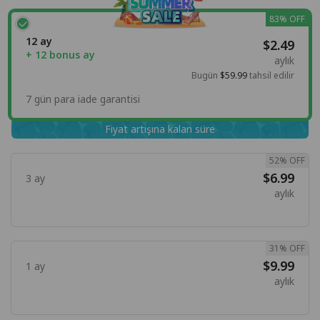
83% OFF
12 ay
$2.49
+ 12 bonus ay
aylık
Bugün
$59.99
tahsil edilir
7 gün para iade garantisi
Fiyat artışına kalan süre
52% OFF
$6.99
3 ay
aylık
31% OFF
$9.99
1 ay
aylık