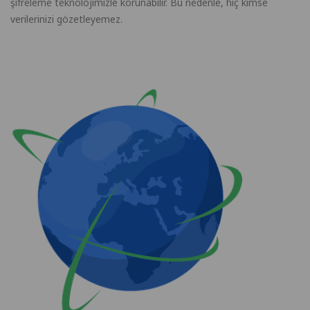
şifreleme teknolojimizle korunabilir. Bu nedenle, hiç kimse
verilerinizi gözetleyemez.