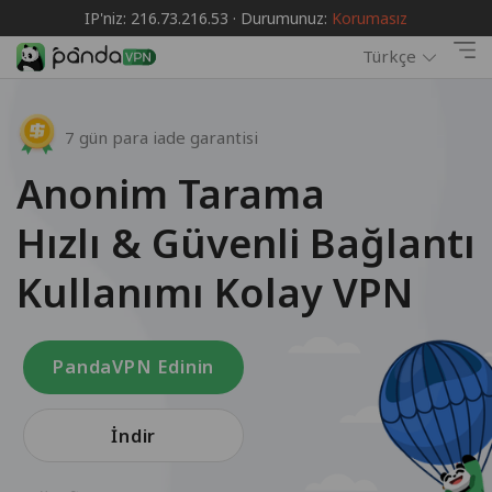
IP'niz: 216.73.216.53 · Durumunuz:
Korumasız
Türkçe
7 gün para iade garantisi
Anonim Tarama
Hızlı & Güvenli Bağlantı
Kullanımı Kolay VPN
PandaVPN Edinin
İndir