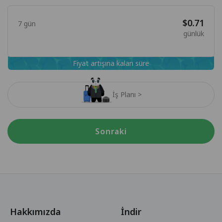
$0.71
7 gün
günlük
Fiyat artışına kalan süre
İş Planı >
Sonraki
Hakkımızda
İndir