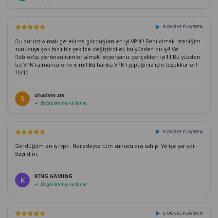
GOOGLE PLAY'DEN
Bu dürüst olmak gerekirse gördüğüm en iyi VPN!! Beni olmak istediğim
sunucuya çok hızlı bir şekilde değiştirdiler, bu yüzden bu iyi! Ve
Roblox'ta görünen isimler almak istiyorsanız gerçekten iyi!!!! Bu yüzden
bu VPN'i almanızı öneririm!! Bu harika VPN'i yaptığınız için teşekkürler!
10/10
shadow six
S
Doğrulanmış kullanıcı
GOOGLE PLAY'DEN
Gördüğüm en iyi vpn. Neredeyse tüm sunuculara sahip. Ve işe yarıyor.
Bayıldım.
KING GAMING
K
Doğrulanmış kullanıcı
GOOGLE PLAY'DEN