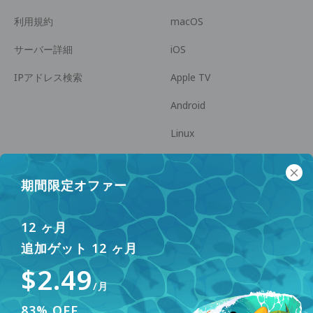
利用規約
macOS
サーバー詳細
iOS
IPアドレス検索
Apple TV
Android
Linux
Android TV
期間限定オファー
ヘルプセンター
協力
panda7x24@gmail.com
アフィリエイトになる
12 ヶ月
追加ゲット 12 ヶ月
FAQ
$2.49
支払い方法
/月
83% OFF