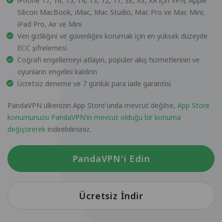
iPhone 17, 16, 15, 14, 13, 12, 11, SE, XS, XR için VPN; Apple
Silicon MacBook, iMac, Mac Studio, Mac Pro ve Mac Mini;
iPad Pro, Air ve Mini
Veri gizliliğini ve güvenliğini korumak için en yüksek düzeyde
ECC şifrelemesi
Coğrafi engellemeyi atlayın, popüler akış hizmetlerinin ve
oyunların engelini kaldırın
Ücretsiz deneme ve 7 günlük para iade garantisi
PandaVPN ülkenizin App Store'unda mevcut değilse,
App Store
konumunuzu PandaVPN'in mevcut olduğu bir konuma
değiştirerek
indirebilirsiniz.
PandaVPN'i Edin
Ücretsiz İndir