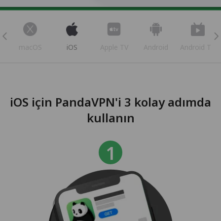
s
macOS
iOS
Apple TV
Android
Android TV
iOS için PandaVPN'i 3 kolay adımda
kullanın