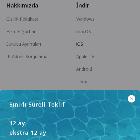
Hakkımızda
İndir
Gizlilik Politikası
Windows
Hizmet Şartları
macOS
Sunucu Ayrıntıları
iOS
IP Adresi Sorgulama
Apple TV
Android
Linux
Android TV
Sınırlı Süreli Teklif
Yardım Merkezi
İşbirliği
panda7x24@gmail.com
Ortak Olun
12 ay
ekstra 12 ay
SSS