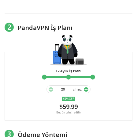
2
PandaVPN İş Planı
12 Aylık İş Planı
cihaz
66% OFF
$59.99
Bugün tahsil edilir
3
Ödeme Yöntemi