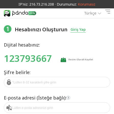
IP'niz: 216.73.216.208 · Durumunuz:
Korumasız
Türkçe
1
Hesabınızı Oluşturun
Giriş Yap
Dijital hesabınız:
123793667
Resim Olarak Kaydet
Şifre belirle:
E-posta adresi (İsteğe bağlı):
i