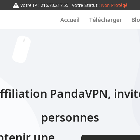
01234567
Votre IP : 216.73.217.55 · Votre Statut :
Non Protégé
0123456789
Accueil
Télécharger
Bl
filiation PandaVPN, invi
personnes
btenir une