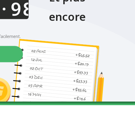
.
encore
facilement.