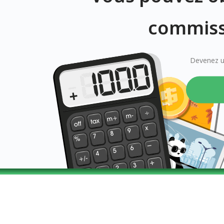
commiss
Devenez un