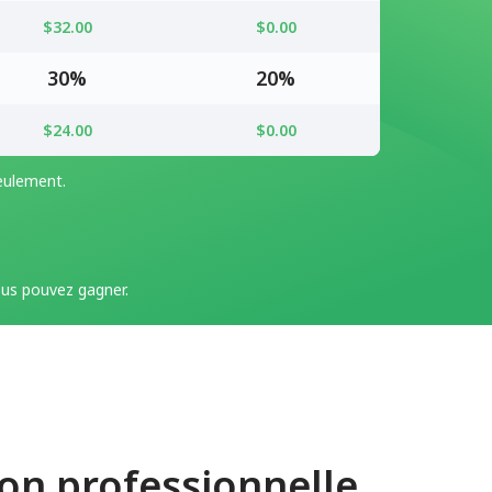
$32.00
$0.00
30%
20%
$24.00
$0.00
seulement.
us pouvez gagner.
on professionnelle