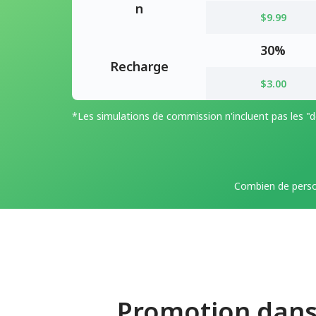
n
$9.99
30%
Recharge
$3.00
*Les simulations de commission n'incluent pas les "d
Combien de perso
Promotion dans 