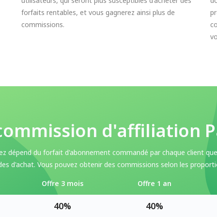
utilisateurs, qui seront plus susceptibles d'acheter des
do
forfaits rentables, et vous gagnerez ainsi plus de
pr
commissions.
c
v
commission d'affiliation
ez dépend du forfait d'abonnement commandé par chaque client que 
es d'achat. Vous pouvez obtenir des commissions selon les proportio
Offre 3 mois
Offre 1 an
40%
40%