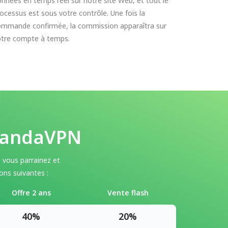
nnées en temps réel sur notre site Web, et tout le
ocessus est sous votre contrôle. Une fois la
ommande confirmée, la commission apparaîtra sur
otre compte à temps.
 PandaVPN
vous parrainez et
ns suivantes :
Offre 2 ans
Vente flash
40%
20%