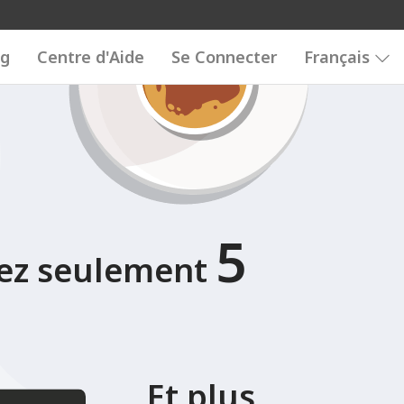
89
0123456789
0123456789
og
Centre d'Aide
Se Connecter
Français
5
tez seulement
Et plus