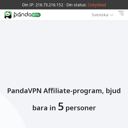
Din IP: 216.73.216.152 · Din status:
Oskyddad
Svenska
PandaVPN Affiliate-program, bjud
5
bara in
personer