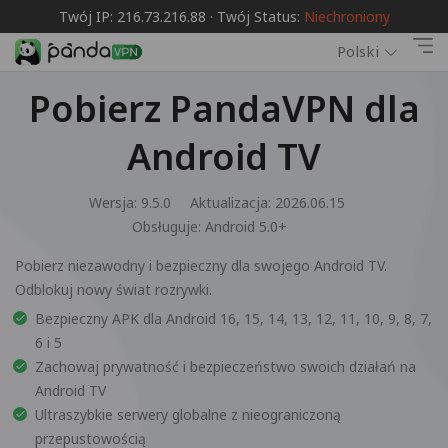
Twój IP: 216.73.216.88 · Twój Status:
Niechroniony
Polski
Pobierz PandaVPN dla
Android TV
Wersja: 9.5.0
Aktualizacja: 2026.06.15
Obsługuje:
Android 5.0+
Pobierz niezawodny i bezpieczny dla swojego Android TV.
Odblokuj nowy świat rozrywki.
Bezpieczny APK dla Android 16, 15, 14, 13, 12, 11, 10, 9, 8, 7,
6 i 5
Zachowaj prywatność i bezpieczeństwo swoich działań na
Android TV
Ultraszybkie serwery globalne z nieograniczoną
przepustowością