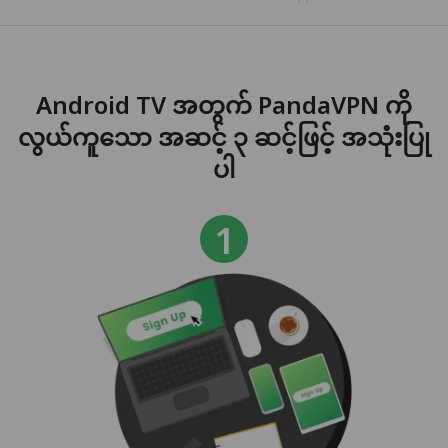
Android TV အတွက် PandaVPN ကို
လွယ်ကူသော အဆင့် ၃ ဆင့်ဖြင့် အသုံးပြု
ပါ