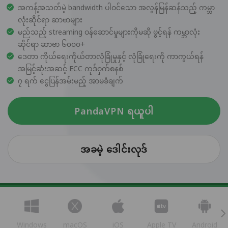
အကန့်အသတ်မဲ့ bandwidth ပါဝင်သော အလွန်မြန်ဆန်သည့် ကမ္ဘာ
လုံးဆိုင်ရာ ဆာဗာများ
မည်သည့် streaming ဝန်ဆောင်မှုများကိုမဆို ဖွင့်ရန် ကမ္ဘာလုံး
ဆိုင်ရာ ဆာဗာ ၆၀၀၀+
ဒေတာ ကိုယ်ရေးကိုယ်တာလုံခြုံမှုနှင့် လုံခြုံရေးကို ကာကွယ်ရန်
အမြင့်ဆုံးအဆင့် ECC ကုဒ်ဝှက်စနစ်
၇ ရက် ငွေပြန်အမ်းမည့် အာမခံချက်
PandaVPN ရယူပါ
အခမဲ့ ဒေါင်းလုဒ်
Windows
macOS
iOS
Apple TV
Android