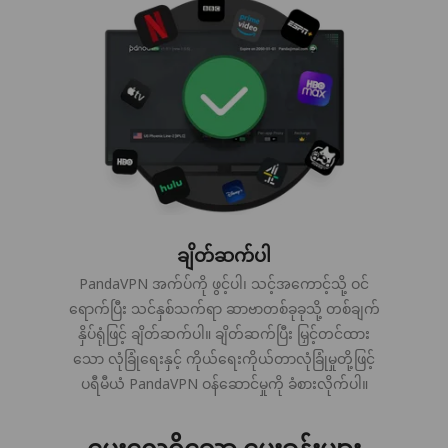
ချိတ်ဆက်ပါ
PandaVPN အက်ပ်ကို ဖွင့်ပါ၊ သင့်အကောင့်သို့ ဝင်
ရောက်ပြီး သင်နှစ်သက်ရာ ဆာဗာတစ်ခုခုသို့ တစ်ချက်
နှိပ်ရုံဖြင့် ချိတ်ဆက်ပါ။ ချိတ်ဆက်ပြီး မြှင့်တင်ထား
သော လုံခြုံရေးနှင့် ကိုယ်ရေးကိုယ်တာလုံခြုံမှုတို့ဖြင့်
ပရီမီယံ PandaVPN ဝန်ဆောင်မှုကို ခံစားလိုက်ပါ။
မေးလေ့ရှိသော မေးခွန်းများ