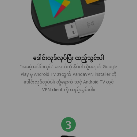
ဒေါင်းလုဒ်လုပ်ပြီး ထည့်သွင်းပါ
"အခမဲ့ ဒေါင်းလုဒ်" ခလုတ်ကို နှိပ်ပါ သို့မဟုတ် Google
Play မှ Android TV အတွက် PandaVPN installer ကို
ဒေါင်းလုဒ်လုပ်ပါ၊ ထို့နောက် သင့် Android TV တွင်
VPN client ကို ထည့်သွင်းပါ။