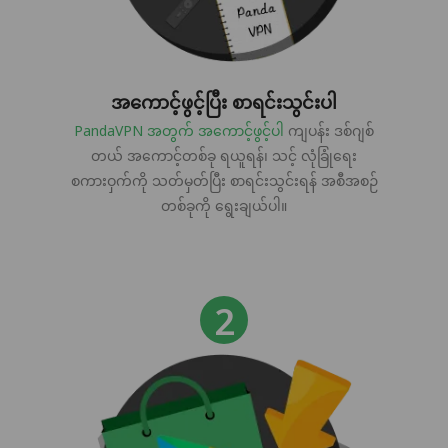
အကောင့်ဖွင့်ပြီး စာရင်းသွင်းပါ
PandaVPN အတွက် အကောင့်ဖွင့်ပါ
ကျပန်း ဒစ်ဂျစ်
တယ် အကောင့်တစ်ခု ရယူရန်၊ သင့် လုံခြုံရေး
စကားဝှက်ကို သတ်မှတ်ပြီး စာရင်းသွင်းရန် အစီအစဉ်
တစ်ခုကို ရွေးချယ်ပါ။