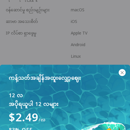
ဝန်ဆောင်မှု စည်းမျဉ်းများ
macOS
ဆာဗာ အသေးစိတ်
iOS
IP လိပ်စာ ရှာဖွေမှု
Apple TV
Android
Linux
Android TV
ကန့်သတ်အချိန်အထူးလျှော့ဈေး
အကူအညီ စင်တာ
ပူးပေါင်းဆောင်ရွက်မှု
panda7x24@gmail.com
မိတ်ဖက်ဖြစ်ပါ
12 လ
အပိုရယူပါ 12 လများ
ပြဿနာများ
$2.49
ငွေပေးချေမှု နည်းလမ်း
/လ
83% OFF