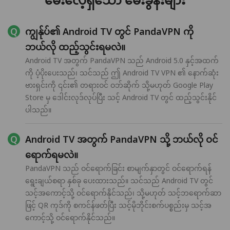
ကျွန်ုပ်၏ Android TV တွင် PandaVPN ကို
ဘယ်လို ထည့်သွင်းရမလဲ။
Android TV အတွက် PandaVPN သည် Android 5.0 နှင့်အထက်
ကို ပံ့ပိုးပေးသည်၊ သင်သည် ဤ Android TV VPN ၏ နောက်ဆုံး
ဗားရှင်းကို ၎င်း၏ တရားဝင် ဝဘ်ဆိုက် သို့မဟုတ် Google Play
Store မှ ဒေါင်းလုဒ်လုပ်ပြီး သင့် Android TV တွင် ထည့်သွင်းနိုင်
ပါသည်။
Android TV အတွက် PandaVPN သို့ ဘယ်လို ဝင်
ရောက်ရမလဲ။
PandaVPN သည် ဝင်ရောက်ခြင်း စာမျက်နှာတွင် ဝင်ရောက်ရန်
ရွေးချယ်စရာ နှစ်ခု ပေးထားသည်။ သင်သည် Android TV တွင်
သင့်အကောင့်သို့ ဝင်ရောက်နိုင်သည်၊ သို့မဟုတ် သင့်ဘရောက်ဆာ
ဖြင့် QR ကုဒ်ကို စကင်န်ဖတ်ပြီး သင့်မိုဘိုင်းစက်ပစ္စည်းမှ သင့်အ
ကောင့်သို့ ဝင်ရောက်နိုင်သည်။