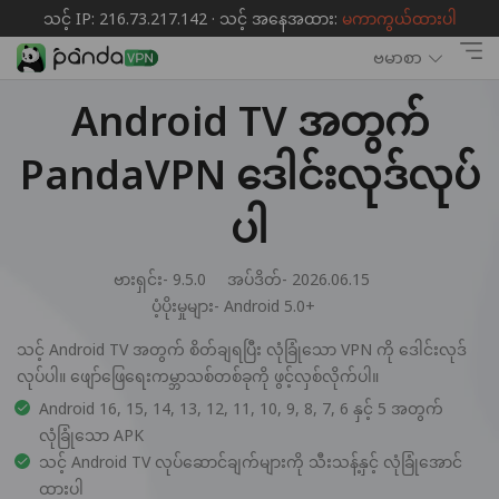
သင့် IP: 216.73.217.142 · သင့် အနေအထား:
မကာကွယ်ထားပါ
ဗမာစာ
Android TV အတွက်
PandaVPN ဒေါင်းလုဒ်လုပ်
ပါ
ဗားရှင်း- 9.5.0
အပ်ဒိတ်- 2026.06.15
ပံ့ပိုးမှုများ-
Android 5.0+
သင့် Android TV အတွက် စိတ်ချရပြီး လုံခြုံသော VPN ကို ဒေါင်းလုဒ်
လုပ်ပါ။ ဖျော်ဖြေရေးကမ္ဘာသစ်တစ်ခုကို ဖွင့်လှစ်လိုက်ပါ။
Android 16, 15, 14, 13, 12, 11, 10, 9, 8, 7, 6 နှင့် 5 အတွက်
လုံခြုံသော APK
သင့် Android TV လုပ်ဆောင်ချက်များကို သီးသန့်နှင့် လုံခြုံအောင်
ထားပါ